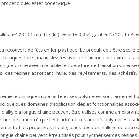
2-propénoïque, ester dodécylique
'ébullition~120 °C1 mm Hg (lit.) Densité 0,884 g/mL à 25 °C (lit.) 
u recouvert de fûts en fer plastique. Le produit doit être scellé 
o-basiques forts, manipulez-les avec précaution pour éviter les fu
longue chaîne avec une faible température de transition vitreuse 
ers, des résines absorbant l’huile, des revêtements, des adhésifs,
e première chimique importante et ses polymères sont largement u
ici quelques domaines d’application clés et fonctionnalités associ
ate d'alkyle à longue chaîne peuvent être utilisés comme amélioran
cherche a montré que l'efficacité de ces additifs polymères est in
coulement et les propriétés rhéologiques des échantillons de pétrol
à longue chaîne peuvent être utilisés pour synthétiser des résines