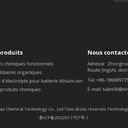
produits
Nous contact
s chimiques fonctionnels
Adresse : Zhongru
Route Jingshi, distr
édiaires organiques
Tél :+86-18668977
s d'électrolyte pour batterie lithium-ion
E-mail:
sales06@x
 produits chimiques
gao Chemical Technology Co., Ltd.Tous droits réservés.Technolog
鲁ICP备2022017707号-1