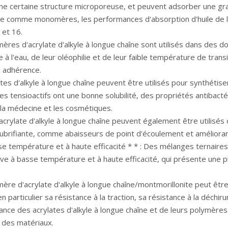
 une certaine structure microporeuse, et peuvent adsorber une gr
haîne comme monomères, les performances d'absorption d'huile de la
et 16.
mères d'acrylate d'alkyle à longue chaîne sont utilisés dans des d
ce à l'eau, de leur oléophilie et de leur faible température de tra
 adhérence.
tes d'alkyle à longue chaîne peuvent être utilisés pour synthétise
s tensioactifs ont une bonne solubilité, des propriétés antibactéri
 la médecine et les cosmétiques.
d'acrylate d'alkyle à longue chaîne peuvent également être utilisés
e lubrifiante, comme abaisseurs de point d'écoulement et amélioran
se température et à haute efficacité * * : Des mélanges ternaires
tive à basse température et à haute efficacité, qui présente une
mère d'acrylate d'alkyle à longue chaîne/montmorillonite peut être 
 particulier sa résistance à la traction, sa résistance à la déch
tance des acrylates d'alkyle à longue chaîne et de leurs polymères
s des matériaux.