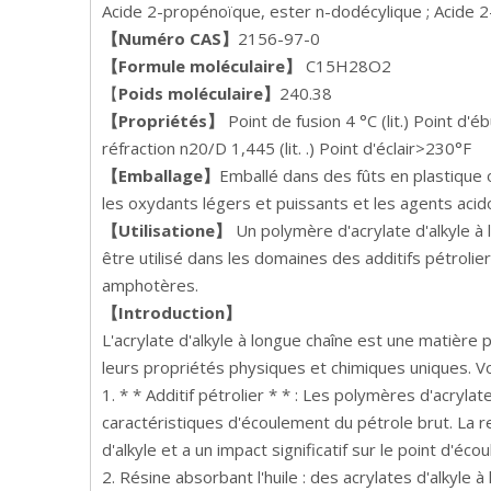
Acide 2-propénoïque, ester n-dodécylique ; Acide 
【Numéro CAS】
2156-97-0
【Formule moléculaire】
C15H28O2
【
Poids moléculaire】
240.38
【Propriétés】
Point de fusion 4 °C (lit.) Point d
réfraction n20/D 1,445 (lit. .) Point d'éclair>230°F
【Emballage】
Emballé dans des fûts en plastique o
les oxydants légers et puissants et les agents acid
【Utilisation
e
】
Un polymère d'acrylate d'alkyle à 
être utilisé dans les domaines des additifs pétroli
amphotères.
【Introduction】
L'acrylate d'alkyle à longue chaîne est une matièr
leurs propriétés physiques et chimiques uniques. Vo
1. * * Additif pétrolier * * : Les polymères d'acryl
caractéristiques d'écoulement du pétrole brut. La re
d'alkyle et a un impact significatif sur le point d'é
2. Résine absorbant l'huile : des acrylates d'alkyle 