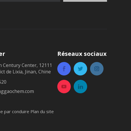
er
Réseaux sociaux
n Century Center, 12111
ict de Lixia, Jinan, Chine
520
inggaochem.com
ie par
conduire
Plan du site