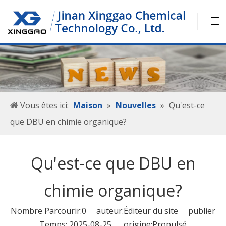
Vous êtes ici:
Maison
»
Nouvelles
»
Qu'est-ce
que DBU en chimie organique?
Qu'est-ce que DBU en
chimie organique?
Nombre Parcourir:
0
auteur:Éditeur du site publier
Temps: 2025-08-25 origine:
Propulsé